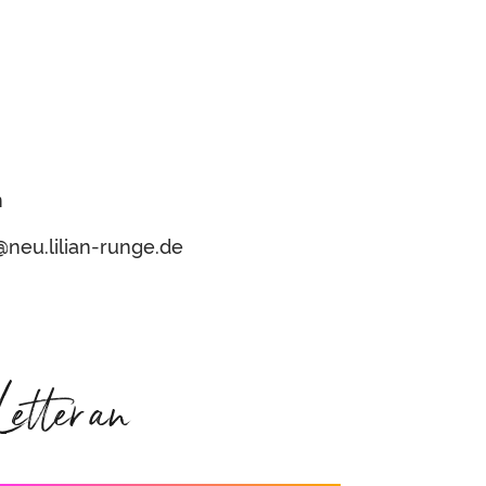
n
neu.lilian-runge.de
etter an