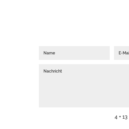
Du hast Fragen oder ein bestimmtes
Schreib mir gerne!
4 + 13