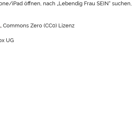
hone/iPad öffnen, nach „Lebendig Frau SEIN“ suchen
s
,
Commons Zero (CC0) Lizenz
ox UG