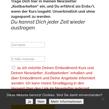
Trage Dich hier in meinen Newsletter
„Kostbarkeiten“ ein, und Du erfährst als Erste/r,
wenn der Kurs losgeht. Unverbindlich und ohne
zugespamt zu werden.
Du kannst Dich jeder Zeit wieder
austragen.
Vorname:
E-Mail-Adresse:
Ja, ich möchte Deinen Embodiment-Kurs und
Deinen Newsletter „Kostbarkeiten“ erhalten und
über Embodiment und Deine Angebote informiert
werden. Ich kann meine Einwilligung in den
Versand über den Link im Newsletter jederzeit
widerrufen.
Diese Website benutzt Cookies. Sind Sie damit einverstanden?
Ja
Nein
Mehr Informationen