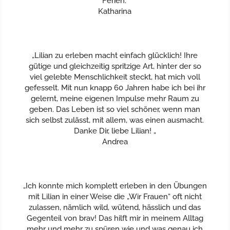
Ferien.“
Katharina
„Lilian zu erleben macht einfach glücklich! Ihre
gütige und gleichzeitig spritzige Art, hinter der so
viel gelebte Menschlichkeit steckt, hat mich voll
gefesselt. Mit nun knapp 60 Jahren habe ich bei ihr
gelernt, meine eigenen Impulse mehr Raum zu
geben. Das Leben ist so viel schöner, wenn man
sich selbst zulässt, mit allem, was einen ausmacht.
Danke Dir, liebe Lilian!
„
Andrea
„Ich konnte mich komplett erleben in den Übungen
mit Lilian in einer Weise die „Wir Frauen“ oft nicht
zulassen, nämlich wild, wütend, hässlich und das
Gegenteil von brav! Das hilft mir in meinem Alltag
mehr und mehr zu spüren wie und was genau ich