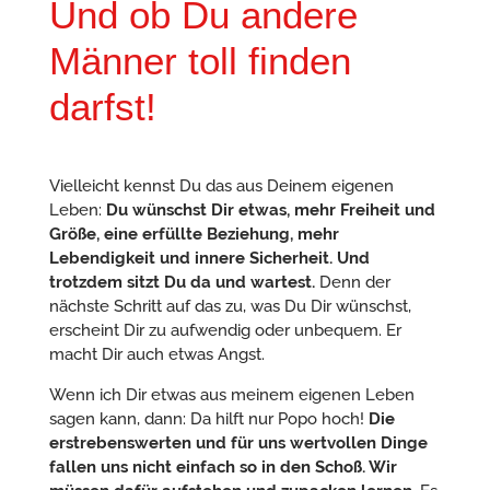
Und ob Du andere
Männer toll finden
darfst!
Vielleicht kennst Du das aus Deinem eigenen
Leben:
Du wünschst Dir etwas, mehr Freiheit und
Größe, eine erfüllte Beziehung, mehr
Lebendigkeit und innere Sicherheit. Und
trotzdem sitzt Du da und wartest.
Denn der
nächste Schritt auf das zu, was Du Dir wünschst,
erscheint Dir zu aufwendig oder unbequem. Er
macht Dir auch etwas Angst.
Wenn ich Dir etwas aus meinem eigenen Leben
sagen kann, dann: Da hilft nur Popo hoch!
Die
erstrebenswerten und für uns wertvollen Dinge
fallen uns nicht einfach so in den Schoß. Wir