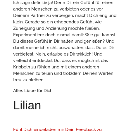
Ich sage definitiv ja! Denn Dir ein Gefühl für einen
anderen Menschen zu verbieten oder es vor
Deinem Partner zu verbergen, macht Dich eng und
klein. Gerade so ein erhebendes Gefühl wie
Zuneigung und Anziehung möchte fließen.
Experimentiere doch einmal damit: Wie gut kannst
Du dieses Gefühl in Dir halten und genießen? Und
damit meine ich nicht, auszuhalten, dass Du es Dir
verbietest. Nein, erlaube es Dir wirklich! Und
vielleicht entdeckst Du, dass es möglich ist das
Kribbeln zu fühlen und mit einem anderen
Menschen zu teilen und trotzdem Deinen Werten
treu zu bleiben.
Alles Liebe für Dich
Lilian
Fühl Dich eingeladen mir Dein Feedback zu