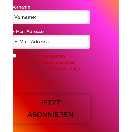
Vorname:
E-Mail-Adresse:
Ja, ich möchte Deinen
Newsletter erhalten und über
Angebote informiert werden. Ich
akzeptiere die
Datenschutzerklärung.
JETZT
ABONNIEREN