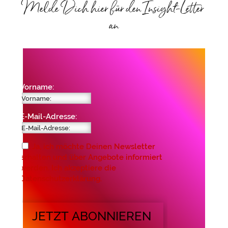
Melde Dich hier für den Insight-Letter
an
Vorname:
E-Mail-Adresse:
Ja, ich möchte Deinen Newsletter
erhalten und über Angebote informiert
werden. Ich akzeptiere die
Datenschutzerklärung.
JETZT ABONNIEREN