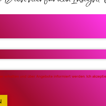
er erhalten und über Angebote informiert werden. Ich akzeptie
N