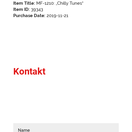
Item Title:
MF-1210: „Chilly Tunes“
Item ID:
39343
Purchase Date:
2019-11-21
Kontakt
Du hast Fragen oder ein bestimmtes Anliegen?
Schreib mir gerne!