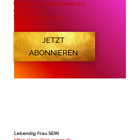
Angebote informiert werden. Ich
akzeptiere die
Datenschutzerklärung.
JETZT
ABONNIEREN
Lebendig Frau SEIN