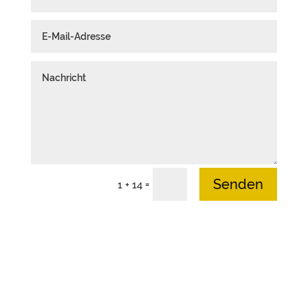
Senden
=
1 + 14