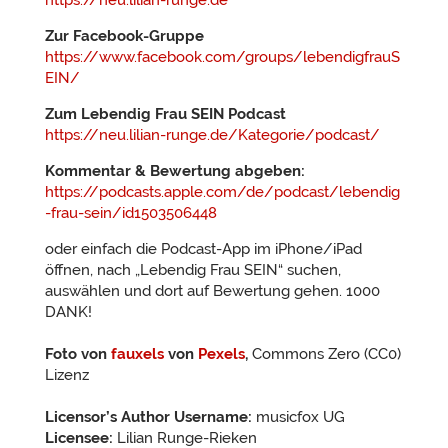
https://neu.lilian-runge.de
Zur Facebook-Gruppe
https://www.facebook.com/groups/lebendigfrauS
EIN/
Zum Lebendig Frau SEIN Podcast
https://neu.lilian-runge.de/Kategorie/podcast/
Kommentar & Bewertung abgeben:
https://podcasts.apple.com/de/podcast/lebendig
-frau-sein/id1503506448
oder einfach die Podcast-App im iPhone/iPad
öffnen, nach „Lebendig Frau SEIN“ suchen,
auswählen und dort auf Bewertung gehen. 1000
DANK!
Foto von
fauxels
von
Pexels
,
Commons Zero (CC0)
Lizenz
Licensor’s Author Username:
musicfox UG
Licensee:
Lilian Runge-Rieken