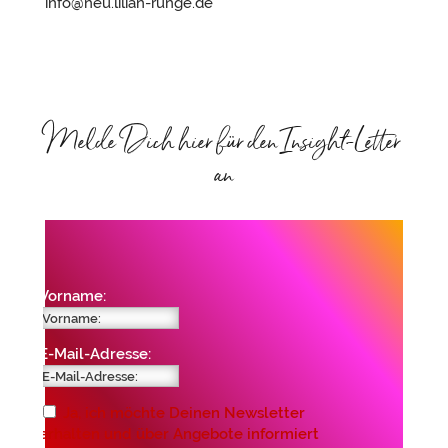
info@neu.lilian-runge.de
Melde Dich hier für den Insight-Letter
an
Vorname:
E-Mail-Adresse:
Ja, ich möchte Deinen Newsletter
erhalten und über Angebote informiert