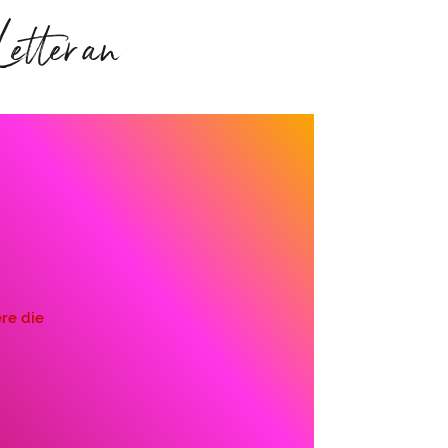
etter an
re die