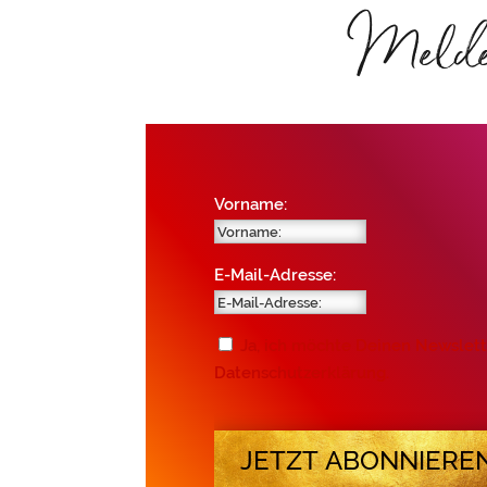
Melde D
Vorname:
E-Mail-Adresse:
Ja, ich möchte Deinen Newslett
Datenschutzerklärung.
JETZT ABONNIERE