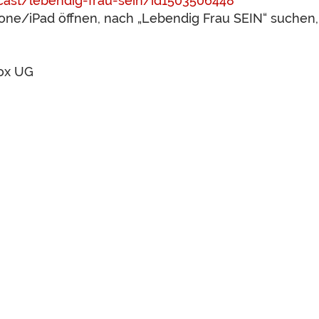
cast/lebendig-frau-sein/id1503506448
hone/iPad öffnen, nach „Lebendig Frau SEIN“ suchen
ox UG