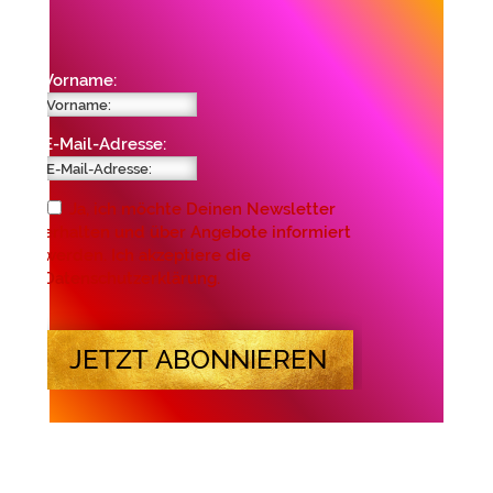
Vorname:
E-Mail-Adresse:
Ja, ich möchte Deinen Newsletter
erhalten und über Angebote informiert
werden. Ich akzeptiere die
Datenschutzerklärung.
JETZT ABONNIEREN