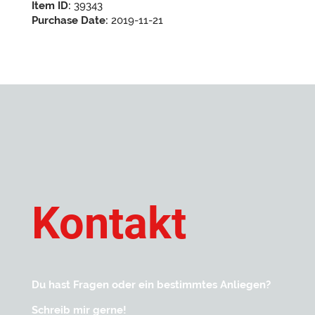
Item ID:
39343
Purchase Date:
2019-11-21
Kontakt
Du hast Fragen oder ein bestimmtes Anliegen?
Schreib mir gerne!