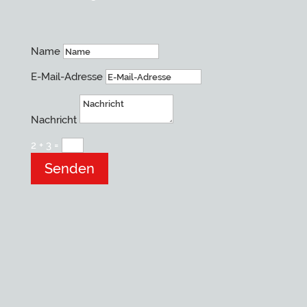
Name
E-Mail-Adresse
Nachricht
2 + 3
=
Senden