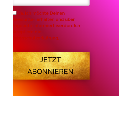
Ja, ich möchte Deinen
Newsletter erhalten und über
Angebote informiert werden. Ich
akzeptiere die
Datenschutzerklärung.
JETZT
ABONNIEREN