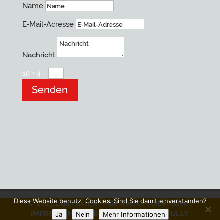
Name
E-Mail-Adresse
Nachricht
10 + 4
=
Senden
Diese Website benutzt Cookies. Sind Sie damit einverstanden?
© 2023, Lilian Runge - Alle Rechte vorbehalten |
IMPRESSUM
|
DATENSCHUTZ
• Design:
FULLY
Ja
Nein
Mehr Informationen