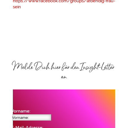
https://www.facebook.com/groups/lebendig-frau-
sein
Melde Dich hier für den Insight-Letter
an
Vorname:
E-Mail-Adresse: