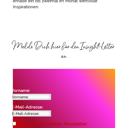
erhalte ein bis zweimal im Monat wertvolle
Inspirationen.
Melde Dich hier für den Insight-Letter
an
Vorname:
E-Mail-Adresse:
Ja, ich möchte Deinen Newsletter