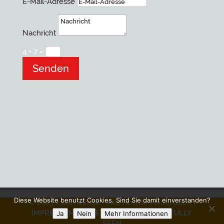
E-Mail-Adresse
Nachricht
4 + 7
=
Senden
Diese Website benutzt Cookies. Sind Sie damit einverstanden?
© 2023, Lilian Runge - Alle Rechte vorbehalten |
IMPRESSUM
|
DATENSCHUTZ
• Design:
FULLY
Ja
Nein
Mehr Informationen
SEEN