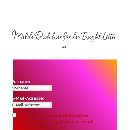
Melde Dich hier für den Insight-Letter
an
Vorname:
E-Mail-Adresse:
Ja, ich möchte Deinen Newsletter
erhalten und über Angebote informiert
werden. Ich akzeptiere die