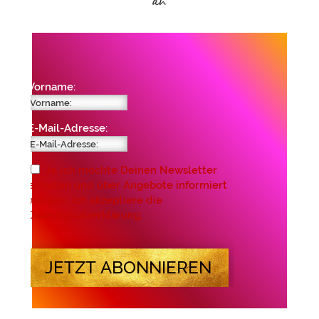
Vorname:
E-Mail-Adresse:
Ja, ich möchte Deinen Newsletter
erhalten und über Angebote informiert
werden. Ich akzeptiere die
Datenschutzerklärung.
JETZT ABONNIEREN